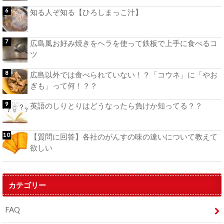
知る人ぞ知る【ひろしまっこ汁】
広島風お好み焼きをヘラを使って鉄板で上手に食べるコ
ツ
広島以外では食べられていない！？「コウネ」に「やお
ぎも」って何！？？
英語のしりとりはどうなったら負けか知ってる？？
【質問に回答】各社のがんすの味の違いについて教えて
欲しい
カテゴリー
FAQ