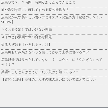
広島駅で２、３時間 時間があったらできること
油や洗剤を床にこぼしてすべる時の掃除方法
広島のがんす美味しい食べ方とオススメの温め方【秘密のケンミン
SHOW】
ちくわを冷凍してはいけない理由
スイカとお酒類の食べ合わせ問題
知る人ぞ知る【ひろしまっこ汁】
広島風お好み焼きをヘラを使って鉄板で上手に食べるコツ
広島以外では食べられていない！？「コウネ」に「やおぎも」って
何！？？
英語のしりとりはどうなったら負けか知ってる？？
【質問に回答】各社のがんすの味の違いについて教えて欲しい