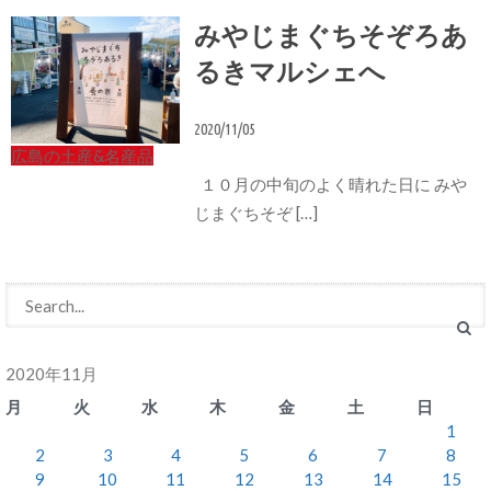
みやじまぐちそぞろあ
るきマルシェへ
2020/11/05
広島の土産&名産品
１０月の中旬のよく晴れた日に みや
じまぐちそぞ […]
2020年11月
月
火
水
木
金
土
日
1
2
3
4
5
6
7
8
9
10
11
12
13
14
15