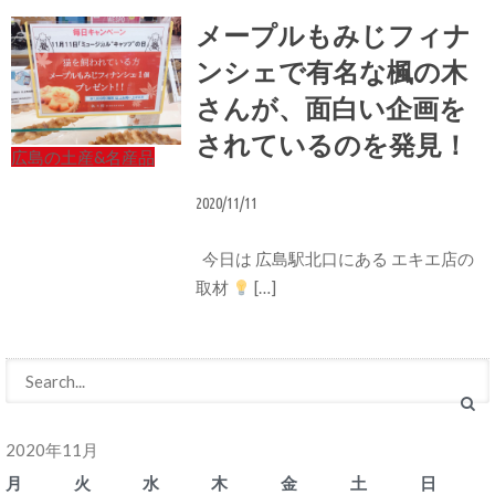
メープルもみじフィナ
ンシェで有名な楓の木
さんが、面白い企画を
されているのを発見！
広島の土産&名産品
2020/11/11
今日は 広島駅北口にある エキエ店の
取材
[…]
2020年11月
月
火
水
木
金
土
日