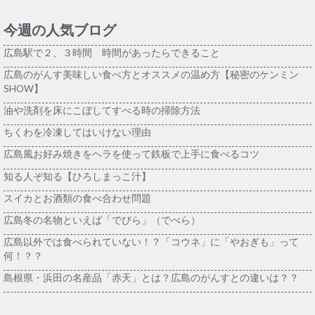
今週の人気ブログ
広島駅で２、３時間 時間があったらできること
広島のがんす美味しい食べ方とオススメの温め方【秘密のケンミン
SHOW】
油や洗剤を床にこぼしてすべる時の掃除方法
ちくわを冷凍してはいけない理由
広島風お好み焼きをヘラを使って鉄板で上手に食べるコツ
知る人ぞ知る【ひろしまっこ汁】
スイカとお酒類の食べ合わせ問題
広島冬の名物といえば「でびら」（でべら）
広島以外では食べられていない！？「コウネ」に「やおぎも」って
何！？？
島根県・浜田の名産品「赤天」とは？広島のがんすとの違いは？？