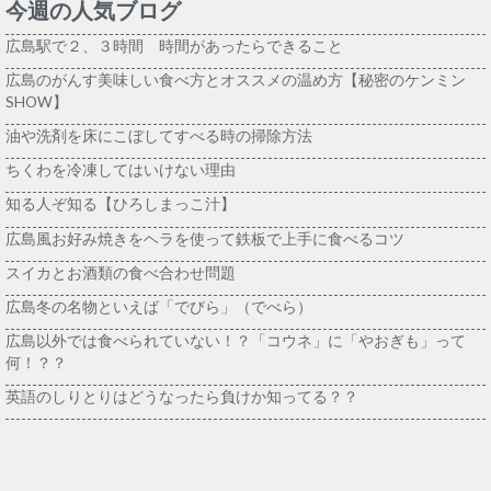
今週の人気ブログ
広島駅で２、３時間 時間があったらできること
広島のがんす美味しい食べ方とオススメの温め方【秘密のケンミン
SHOW】
油や洗剤を床にこぼしてすべる時の掃除方法
ちくわを冷凍してはいけない理由
知る人ぞ知る【ひろしまっこ汁】
広島風お好み焼きをヘラを使って鉄板で上手に食べるコツ
スイカとお酒類の食べ合わせ問題
広島冬の名物といえば「でびら」（でべら）
広島以外では食べられていない！？「コウネ」に「やおぎも」って
何！？？
英語のしりとりはどうなったら負けか知ってる？？