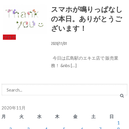
スマホが鳴りっぱなし
の本日。ありがとうご
ざいます！
ブログ
2020/11/01
今日は広島駅のエキエ店で 販売業
務！ &nbs […]
2020年11月
月
火
水
木
金
土
日
1
2
3
4
5
6
7
8