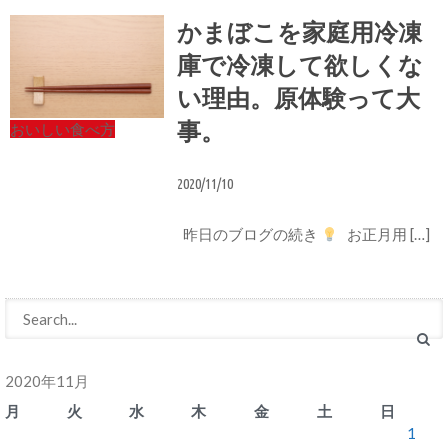
かまぼこを家庭用冷凍
庫で冷凍して欲しくな
い理由。原体験って大
事。
おいしい食べ方
2020/11/10
昨日のブログの続き
お正月用 […]
2020年11月
月
火
水
木
金
土
日
1