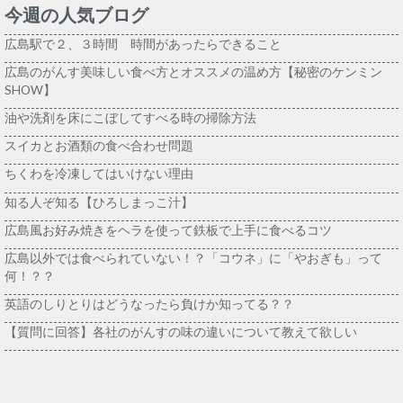
今週の人気ブログ
広島駅で２、３時間 時間があったらできること
広島のがんす美味しい食べ方とオススメの温め方【秘密のケンミン
SHOW】
油や洗剤を床にこぼしてすべる時の掃除方法
スイカとお酒類の食べ合わせ問題
ちくわを冷凍してはいけない理由
知る人ぞ知る【ひろしまっこ汁】
広島風お好み焼きをヘラを使って鉄板で上手に食べるコツ
広島以外では食べられていない！？「コウネ」に「やおぎも」って
何！？？
英語のしりとりはどうなったら負けか知ってる？？
【質問に回答】各社のがんすの味の違いについて教えて欲しい