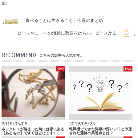
策）
「食べることは生きること」今週のまとめ
「ピースおこ」への活動に敬意をはらい、ピースかま
RECOMMEND
こちらの記事も人気です。
FAQ
FAQ
2018/05/08
2019/08/23
ネックレスが絡まった時には家にある
乾燥機でできた洋服の深いシワと冷凍
【あるもの】ですぐほどけます♪
された蒲鉾の共通点とは？