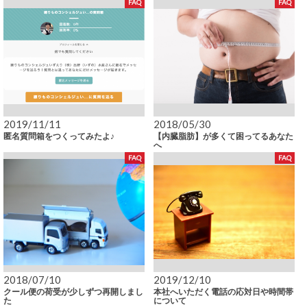
FAQ
FAQ
2019/11/11
2018/05/30
匿名質問箱をつくってみたよ♪
【内臓脂肪】が多くて困ってるあなた
へ
FAQ
FAQ
2018/07/10
2019/12/10
クール便の荷受が少しずつ再開しまし
本社へいただく電話の応対日や時間帯
た
について