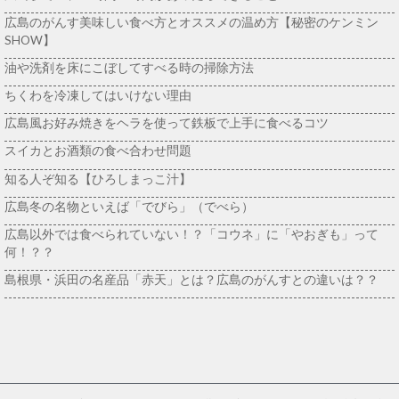
広島のがんす美味しい食べ方とオススメの温め方【秘密のケンミン
SHOW】
油や洗剤を床にこぼしてすべる時の掃除方法
ちくわを冷凍してはいけない理由
広島風お好み焼きをヘラを使って鉄板で上手に食べるコツ
スイカとお酒類の食べ合わせ問題
知る人ぞ知る【ひろしまっこ汁】
広島冬の名物といえば「でびら」（でべら）
広島以外では食べられていない！？「コウネ」に「やおぎも」って
何！？？
島根県・浜田の名産品「赤天」とは？広島のがんすとの違いは？？