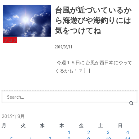
台風が近づいているか
ら海遊びや海釣りには
気をつけてね
ブログ
2019/08/11
今週１５日に 台風が西日本にやって
くるかも！？ […]
2019年8月
月
火
水
木
金
土
日
1
2
3
4
5
6
7
8
9
10
11