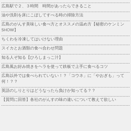
広島駅で２、３時間 時間があったらできること
油や洗剤を床にこぼしてすべる時の掃除方法
広島のがんす美味しい食べ方とオススメの温め方【秘密のケンミン
SHOW】
ちくわを冷凍してはいけない理由
スイカとお酒類の食べ合わせ問題
知る人ぞ知る【ひろしまっこ汁】
広島風お好み焼きをヘラを使って鉄板で上手に食べるコツ
広島以外では食べられていない！？「コウネ」に「やおぎも」って
何！？？
英語のしりとりはどうなったら負けか知ってる？？
【質問に回答】各社のがんすの味の違いについて教えて欲しい