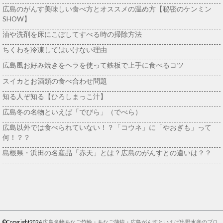
広島のがんす美味しい食べ方とオススメの温め方【秘密のケンミン
SHOW】
油や洗剤を床にこぼしてすべる時の掃除方法
ちくわを冷凍してはいけない理由
広島風お好み焼きをヘラを使って鉄板で上手に食べるコツ
スイカとお酒類の食べ合わせ問題
知る人ぞ知る【ひろしまっこ汁】
広島冬の名物といえば「でびら」（でべら）
広島以外では食べられていない！？「コウネ」に「やおぎも」って
何！？？
島根県・浜田の名産品「赤天」とは？広島のがんすとの違いは？？
©Copyright2024
広島名物あなご竹輪・あなご蒲鉾・広島がんすといえば出野水産のブロ