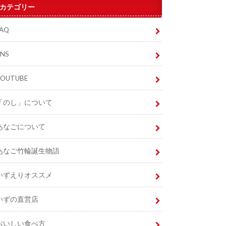
カテゴリー
FAQ
SNS
YOUTUBE
「のし」について
あなごについて
あなご竹輪誕生物語
いずえりオススメ
いずの直営店
おいしい食べ方