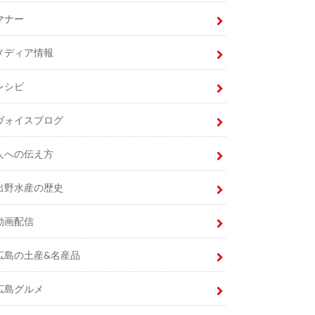
マナー
メディア情報
レシピ
ヴォイスブログ
人への伝え方
出野水産の歴史
動画配信
広島の土産&名産品
広島グルメ