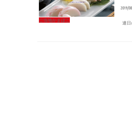
2019/0
ご当地かまぼこ
連日