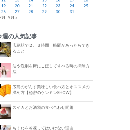
19
20
21
22
23
24
25
26
27
28
29
30
31
 7月
9月 »
今週の人気記事
広島駅で２、３時間 時間があったらでき
ること
油や洗剤を床にこぼしてすべる時の掃除方
法
広島のがんす美味しい食べ方とオススメの
温め方【秘密のケンミンSHOW】
スイカとお酒類の食べ合わせ問題
ちくわを冷凍してはいけない理由