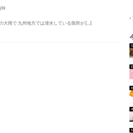
8/30
«
の大雨で 九州地方では浸水している箇所が […]