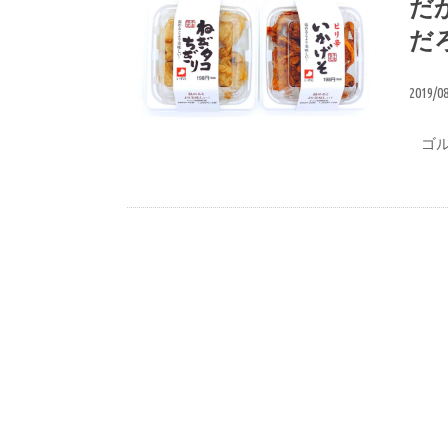
だ
だ
2019/0
ゴル
新商品