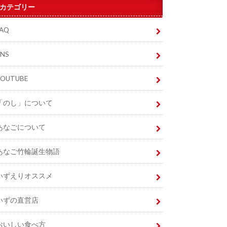
カテゴリー
FAQ
SNS
YOUTUBE
「のし」について
あなごについて
あなご竹輪誕生物語
いずえりオススメ
いずの直営店
おいしい食べ方