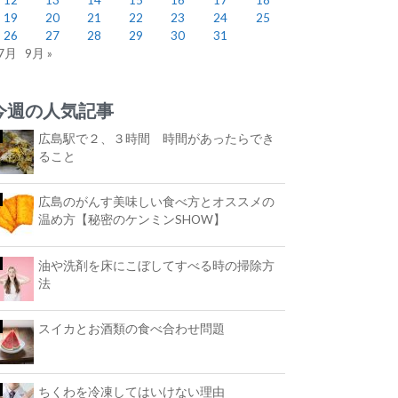
19
20
21
22
23
24
25
26
27
28
29
30
31
 7月
9月 »
今週の人気記事
広島駅で２、３時間 時間があったらでき
ること
広島のがんす美味しい食べ方とオススメの
温め方【秘密のケンミンSHOW】
油や洗剤を床にこぼしてすべる時の掃除方
法
スイカとお酒類の食べ合わせ問題
ちくわを冷凍してはいけない理由