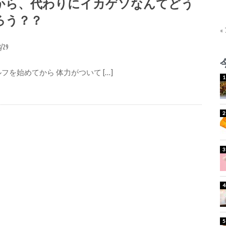
から、代わりにイカゲソなんてどう
ろう？？
«
8/29
フを始めてから 体力がついて […]