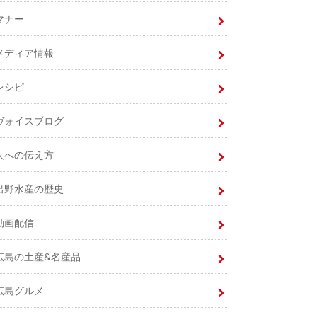
マナー
メディア情報
レシピ
ヴォイスブログ
人への伝え方
出野水産の歴史
動画配信
広島の土産&名産品
広島グルメ