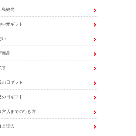
広島観光
御中元ギフト
想い
新商品
栄養
母の日ギフト
父の日ギフト
直営店までの行き方
経営理念