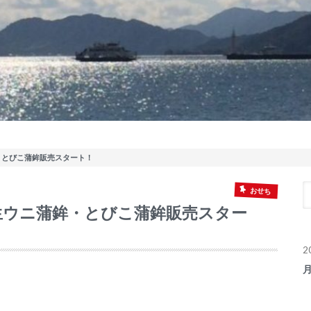
・とびこ蒲鉾販売スタート！
おせち
生ウニ蒲鉾・とびこ蒲鉾販売スター
2