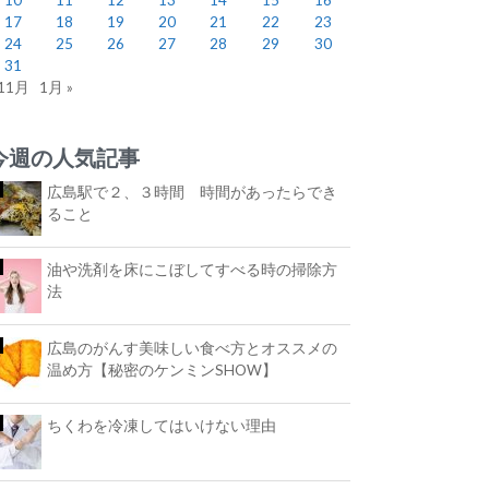
17
18
19
20
21
22
23
24
25
26
27
28
29
30
31
 11月
1月 »
今週の人気記事
広島駅で２、３時間 時間があったらでき
ること
油や洗剤を床にこぼしてすべる時の掃除方
法
広島のがんす美味しい食べ方とオススメの
温め方【秘密のケンミンSHOW】
ちくわを冷凍してはいけない理由