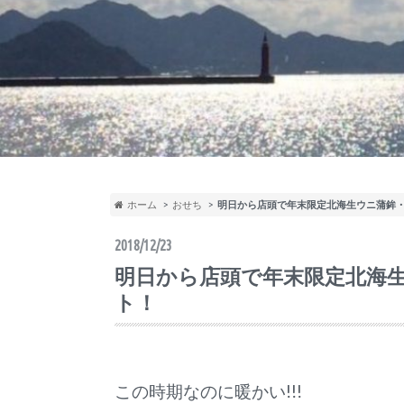
ホーム
おせち
明日から店頭で年末限定北海生ウニ蒲鉾
2018/12/23
明日から店頭で年末限定北海
ト！
この時期なのに暖かい!!!