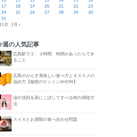
17
18
19
20
21
22
23
24
25
26
27
28
29
30
31
 11月
1月 »
今週の人気記事
広島駅で２、３時間 時間があったらでき
ること
広島のがんす美味しい食べ方とオススメの
温め方【秘密のケンミンSHOW】
油や洗剤を床にこぼしてすべる時の掃除方
法
スイカとお酒類の食べ合わせ問題