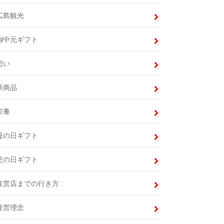
広島観光
御中元ギフト
想い
新商品
栄養
母の日ギフト
父の日ギフト
直営店までの行き方
経営理念