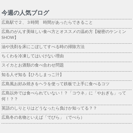
今週の人気ブログ
広島駅で２、３時間 時間があったらできること
広島のがんす美味しい食べ方とオススメの温め方【秘密のケンミン
SHOW】
油や洗剤を床にこぼしてすべる時の掃除方法
ちくわを冷凍してはいけない理由
スイカとお酒類の食べ合わせ問題
知る人ぞ知る【ひろしまっこ汁】
広島風お好み焼きをヘラを使って鉄板で上手に食べるコツ
広島以外では食べられていない！？「コウネ」に「やおぎも」って
何！？？
英語のしりとりはどうなったら負けか知ってる？？
広島冬の名物といえば「でびら」（でべら）