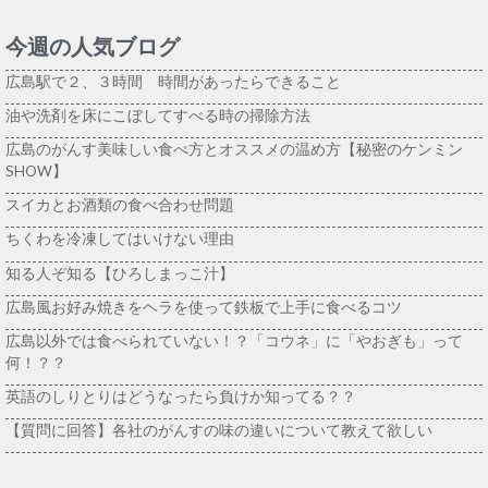
今週の人気ブログ
広島駅で２、３時間 時間があったらできること
油や洗剤を床にこぼしてすべる時の掃除方法
広島のがんす美味しい食べ方とオススメの温め方【秘密のケンミン
SHOW】
スイカとお酒類の食べ合わせ問題
ちくわを冷凍してはいけない理由
知る人ぞ知る【ひろしまっこ汁】
広島風お好み焼きをヘラを使って鉄板で上手に食べるコツ
広島以外では食べられていない！？「コウネ」に「やおぎも」って
何！？？
英語のしりとりはどうなったら負けか知ってる？？
【質問に回答】各社のがんすの味の違いについて教えて欲しい