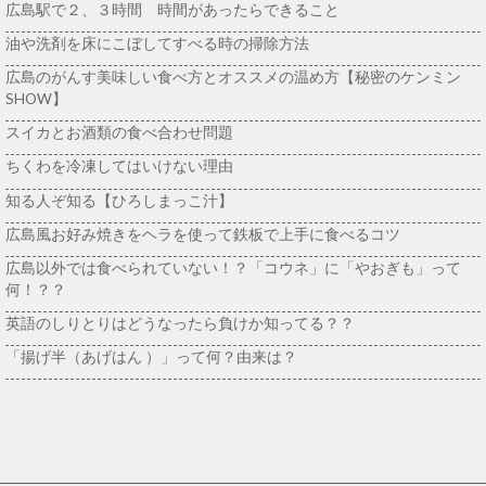
広島駅で２、３時間 時間があったらできること
油や洗剤を床にこぼしてすべる時の掃除方法
広島のがんす美味しい食べ方とオススメの温め方【秘密のケンミン
SHOW】
スイカとお酒類の食べ合わせ問題
ちくわを冷凍してはいけない理由
知る人ぞ知る【ひろしまっこ汁】
広島風お好み焼きをヘラを使って鉄板で上手に食べるコツ
広島以外では食べられていない！？「コウネ」に「やおぎも」って
何！？？
英語のしりとりはどうなったら負けか知ってる？？
「揚げ半（あげはん ）」って何？由来は？