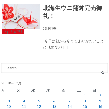
北海生ウニ蒲鉾完売御
礼！
2018/12/29
いずの直営店
今日は朝から今まで ありがたいこと
に 店頭でバ […]
2018年12月
月
火
水
木
金
土
日
1
2
3
4
5
6
7
8
9
10
11
12
13
14
15
16