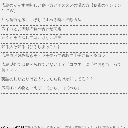
広島のがんす美味しい食べ方とオススメの温め方【秘密のケンミン
SHOW】
油や洗剤を床にこぼしてすべる時の掃除方法
スイカとお酒類の食べ合わせ問題
ちくわを冷凍してはいけない理由
知る人ぞ知る【ひろしまっこ汁】
広島風お好み焼きをヘラを使って鉄板で上手に食べるコツ
広島以外では食べられていない！？「コウネ」に「やおぎも」って
何！？？
英語のしりとりはどうなったら負けか知ってる？？
広島冬の名物といえば「でびら」（でべら）
©Copyright2024
広島名物あなご竹輪・あなご蒲鉾・広島がんすといえば出野水産のブロ