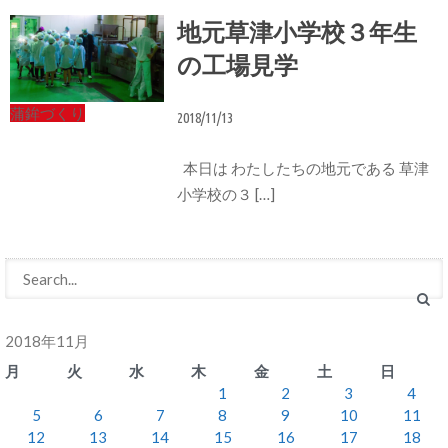
地元草津小学校３年生
の工場見学
蒲鉾づくり
2018/11/13
本日は わたしたちの地元である 草津
小学校の３ […]
2018年11月
月
火
水
木
金
土
日
1
2
3
4
5
6
7
8
9
10
11
12
13
14
15
16
17
18