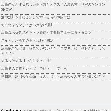
広島のがんす美味しい食べ方とオススメの温め方【秘密のケンミン
SHOW】
油や洗剤を床にこぼしてすべる時の掃除方法
ちくわを冷凍してはいけない理由
広島風お好み焼きをヘラを使って鉄板で上手に食べるコツ
スイカとお酒類の食べ合わせ問題
広島以外では食べられていない！？「コウネ」に「やおぎも」って
何！？？
知る人ぞ知る【ひろしまっこ汁】
広島冬の名物といえば「でびら」（でべら）
島根県・浜田の名産品「赤天」とは？広島のがんすとの違いは？？
©Copyright2024
広島名物あなご竹輪・あなご蒲鉾・広島がんすといえば出野水産のブロ