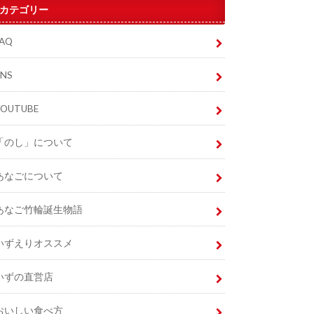
カテゴリー
FAQ
SNS
YOUTUBE
「のし」について
あなごについて
あなご竹輪誕生物語
いずえりオススメ
いずの直営店
おいしい食べ方