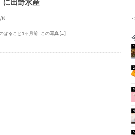
」に出野水産
1/10
«
ぼること1ヶ月前 この写真 […]