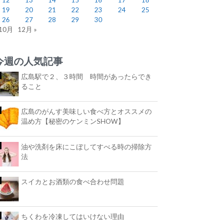
19
20
21
22
23
24
25
26
27
28
29
30
 10月
12月 »
今週の人気記事
広島駅で２、３時間 時間があったらでき
ること
広島のがんす美味しい食べ方とオススメの
温め方【秘密のケンミンSHOW】
油や洗剤を床にこぼしてすべる時の掃除方
法
スイカとお酒類の食べ合わせ問題
ちくわを冷凍してはいけない理由