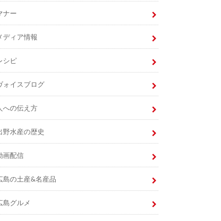
マナー
メディア情報
レシピ
ヴォイスブログ
人への伝え方
出野水産の歴史
動画配信
広島の土産&名産品
広島グルメ