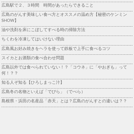
広島駅で２、３時間 時間があったらできること
広島のがんす美味しい食べ方とオススメの温め方【秘密のケンミン
SHOW】
油や洗剤を床にこぼしてすべる時の掃除方法
ちくわを冷凍してはいけない理由
広島風お好み焼きをヘラを使って鉄板で上手に食べるコツ
スイカとお酒類の食べ合わせ問題
広島以外では食べられていない！？「コウネ」に「やおぎも」って
何！？？
知る人ぞ知る【ひろしまっこ汁】
広島冬の名物といえば「でびら」（でべら）
島根県・浜田の名産品「赤天」とは？広島のがんすとの違いは？？