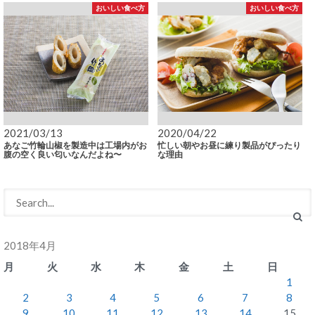
おいしい食べ方
おいしい食べ方
2021/03/13
2020/04/22
あなご竹輪山椒を製造中は工場内がお
忙しい朝やお昼に練り製品がぴったり
腹の空く良い匂いなんだよね〜
な理由
2018年4月
月
火
水
木
金
土
日
1
2
3
4
5
6
7
8
9
10
11
12
13
14
15