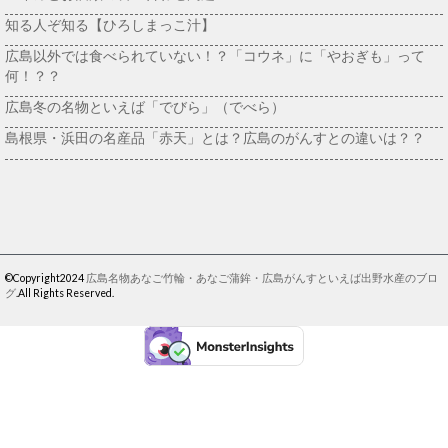
知る人ぞ知る【ひろしまっこ汁】
広島以外では食べられていない！？「コウネ」に「やおぎも」って
何！？？
広島冬の名物といえば「でびら」（でべら）
島根県・浜田の名産品「赤天」とは？広島のがんすとの違いは？？
©Copyright2024
広島名物あなご竹輪・あなご蒲鉾・広島がんすといえば出野水産のブロ
グ
.All Rights Reserved.