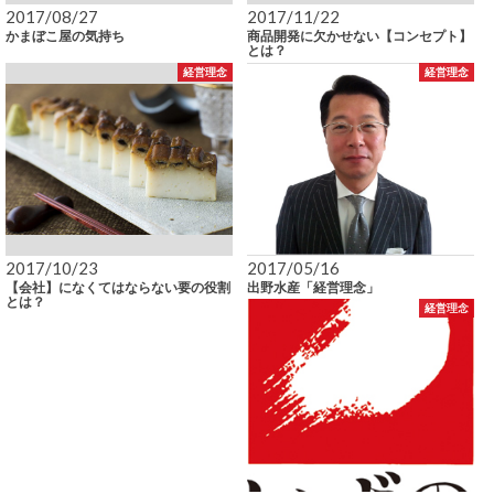
2017/08/27
2017/11/22
かまぼこ屋の気持ち
商品開発に欠かせない【コンセプト】
とは？
経営理念
経営理念
2017/10/23
2017/05/16
【会社】になくてはならない要の役割
出野水産「経営理念」
とは？
経営理念