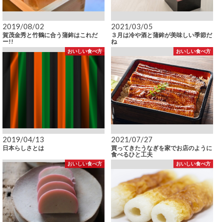
2019/08/02
2021/03/05
賀茂金秀と竹鶴に合う蒲鉾はこれだ
３月は冷や酒と蒲鉾が美味しい季節だ
ー!!
ね
おいしい食べ方
おいしい食べ方
2019/04/13
2021/07/27
日本らしさとは
買ってきたうなぎを家でお店のように
食べるひと工夫
おいしい食べ方
おいしい食べ方