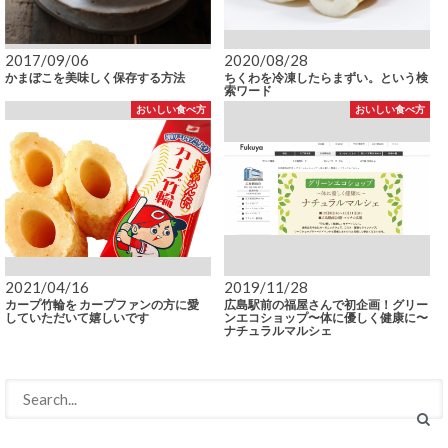
2017/09/06
2020/08/28
かまぼこを美味しく保存する方法
ちくわを冷凍したらまずい。という検
索ワード
おいしい食べ方
おいしい食べ方
2021/04/16
2019/11/28
カープ竹輪を カープファンの方に愛
広島駅前の福屋さんで初企画！グリー
していただいて嬉しいです
ンエコショップ〜体に優しく健康に〜
ナチュラルマルシェ