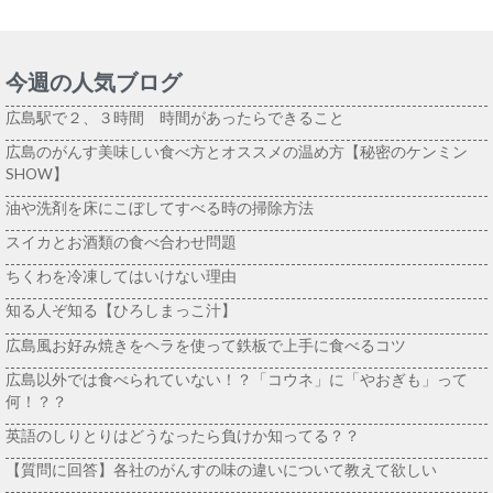
今週の人気ブログ
広島駅で２、３時間 時間があったらできること
広島のがんす美味しい食べ方とオススメの温め方【秘密のケンミン
SHOW】
油や洗剤を床にこぼしてすべる時の掃除方法
スイカとお酒類の食べ合わせ問題
ちくわを冷凍してはいけない理由
知る人ぞ知る【ひろしまっこ汁】
広島風お好み焼きをヘラを使って鉄板で上手に食べるコツ
広島以外では食べられていない！？「コウネ」に「やおぎも」って
何！？？
英語のしりとりはどうなったら負けか知ってる？？
【質問に回答】各社のがんすの味の違いについて教えて欲しい