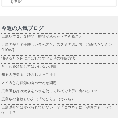
今週の人気ブログ
広島駅で２、３時間 時間があったらできること
広島のがんす美味しい食べ方とオススメの温め方【秘密のケンミン
SHOW】
油や洗剤を床にこぼしてすべる時の掃除方法
ちくわを冷凍してはいけない理由
知る人ぞ知る【ひろしまっこ汁】
スイカとお酒類の食べ合わせ問題
広島風お好み焼きをヘラを使って鉄板で上手に食べるコツ
広島冬の名物といえば「でびら」（でべら）
広島以外では食べられていない！？「コウネ」に「やおぎも」って
何！？？