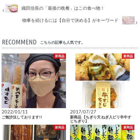
織田信長の「最後の晩餐」はこの食べ物！
物事を続けるには【自分で決める】がキーワード
RECOMMEND
こちらの記事も人気です。
新商品
新商品
2022/01/11
2017/07/27
ご無沙汰しております!!
新商品 【ちぎり天 ねぎ入ピリ辛牛す
じちぎり】
新商品
新商品