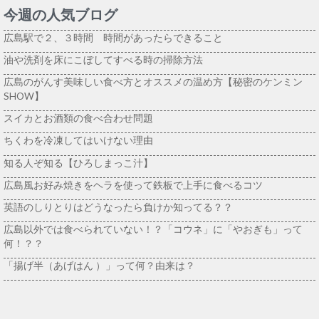
今週の人気ブログ
広島駅で２、３時間 時間があったらできること
油や洗剤を床にこぼしてすべる時の掃除方法
広島のがんす美味しい食べ方とオススメの温め方【秘密のケンミン
SHOW】
スイカとお酒類の食べ合わせ問題
ちくわを冷凍してはいけない理由
知る人ぞ知る【ひろしまっこ汁】
広島風お好み焼きをヘラを使って鉄板で上手に食べるコツ
英語のしりとりはどうなったら負けか知ってる？？
広島以外では食べられていない！？「コウネ」に「やおぎも」って
何！？？
「揚げ半（あげはん ）」って何？由来は？