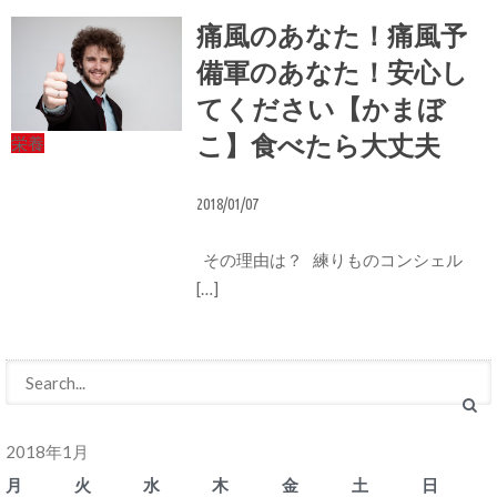
痛風のあなた！痛風予
備軍のあなた！安心し
てください【かまぼ
こ】食べたら大丈夫
栄養
2018/01/07
その理由は？ 練りものコンシェル
[…]
2018年1月
月
火
水
木
金
土
日