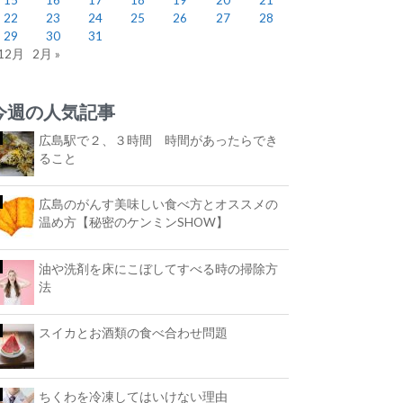
22
23
24
25
26
27
28
29
30
31
 12月
2月 »
今週の人気記事
広島駅で２、３時間 時間があったらでき
ること
広島のがんす美味しい食べ方とオススメの
温め方【秘密のケンミンSHOW】
油や洗剤を床にこぼしてすべる時の掃除方
法
スイカとお酒類の食べ合わせ問題
ちくわを冷凍してはいけない理由