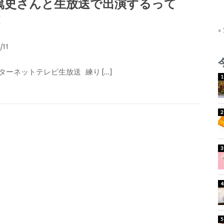
篤史さんと生放送で出演するって
！
«
1/11
ターネットテレビ生放送 練り […]