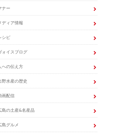
マナー
メディア情報
レシピ
ヴォイスブログ
人への伝え方
出野水産の歴史
動画配信
広島の土産&名産品
広島グルメ