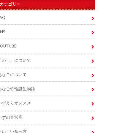
カテゴリー
FAQ
SNS
YOUTUBE
「のし」について
あなごについて
あなご竹輪誕生物語
いずえりオススメ
いずの直営店
おいしい食べ方