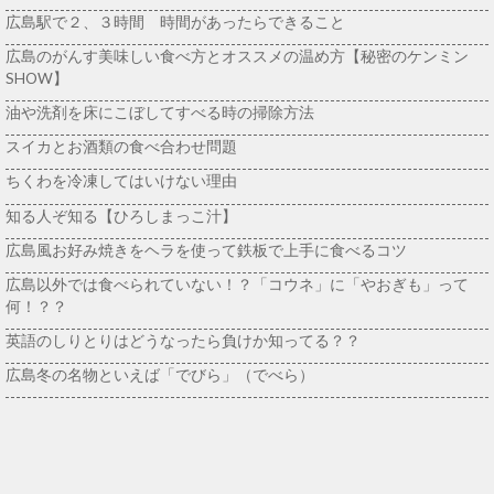
広島駅で２、３時間 時間があったらできること
広島のがんす美味しい食べ方とオススメの温め方【秘密のケンミン
SHOW】
油や洗剤を床にこぼしてすべる時の掃除方法
スイカとお酒類の食べ合わせ問題
ちくわを冷凍してはいけない理由
知る人ぞ知る【ひろしまっこ汁】
広島風お好み焼きをヘラを使って鉄板で上手に食べるコツ
広島以外では食べられていない！？「コウネ」に「やおぎも」って
何！？？
英語のしりとりはどうなったら負けか知ってる？？
広島冬の名物といえば「でびら」（でべら）