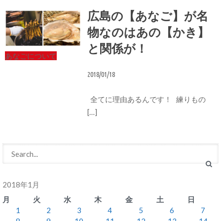
広島の【あなご】が名
物なのはあの【かき】
と関係が！
あなごについて
2018/01/18
全てに理由あるんです！ 練りもの
[…]
2018年1月
月
火
水
木
金
土
日
1
2
3
4
5
6
7
8
9
10
11
12
13
14