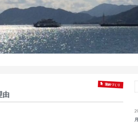
蒲鉾づくり
理由
2