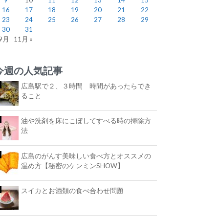
16
17
18
19
20
21
22
23
24
25
26
27
28
29
30
31
 9月
11月 »
今週の人気記事
広島駅で２、３時間 時間があったらでき
ること
油や洗剤を床にこぼしてすべる時の掃除方
法
広島のがんす美味しい食べ方とオススメの
温め方【秘密のケンミンSHOW】
スイカとお酒類の食べ合わせ問題