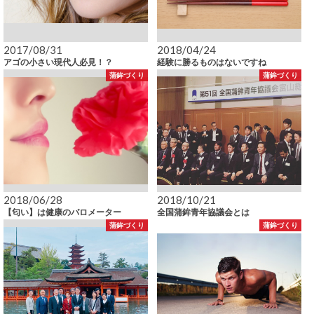
2017/08/31
2018/04/24
アゴの小さい現代人必見！？
経験に勝るものはないですね
蒲鉾づくり
蒲鉾づくり
2018/06/28
2018/10/21
【匂い】は健康のバロメーター
全国蒲鉾青年協議会とは
蒲鉾づくり
蒲鉾づくり