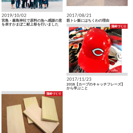
2019/10/02
2017/08/21
宮島・厳島神社で原料の魚へ感謝の意
筋トレ飯にはちくわの理由
を表すかまぼこ献上祭を行いました
蒲鉾づくり
2017/11/23
2018【カープのキャッチフレーズ】
から学ぶこと
蒲鉾づくり