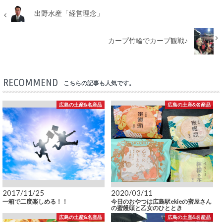
出野水産「経営理念」
カープ竹輪でカープ観戦♪
RECOMMEND
こちらの記事も人気です。
広島の土産&名産品
広島の土産&名産品
2017/11/25
2020/03/11
一箱で二度楽しめる！！
今日のおやつは広島駅ekieの蜜屋さん
の蜜饅頭と乙女のひととき
広島の土産&名産品
広島の土産&名産品