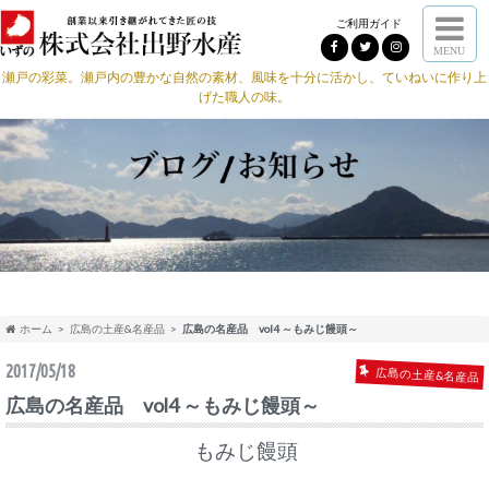
ご利用ガイド
MENU
瀬戸の彩菜。瀬戸内の豊かな自然の素材、風味を十分に活かし、ていねいに作り上
げた職人の味。
ホーム
広島の土産&名産品
広島の名産品 vol4 ～もみじ饅頭～
2017/05/18
広島の土産&名産品
広島の名産品 vol4 ～もみじ饅頭～
もみじ饅頭