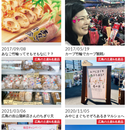
2017/09/08
2017/05/19
あなご竹輪ってそもそもなに？？
カープ竹輪でカープ観戦♪
広島の土産&名産品
広島の土産&名産品
2021/03/06
2020/11/05
広島の吉山蒲鉾店さんのちぎり天
みやじまぐちそぞろあるきマルシェへ
広島の土産&名産品
広島の土産&名産品