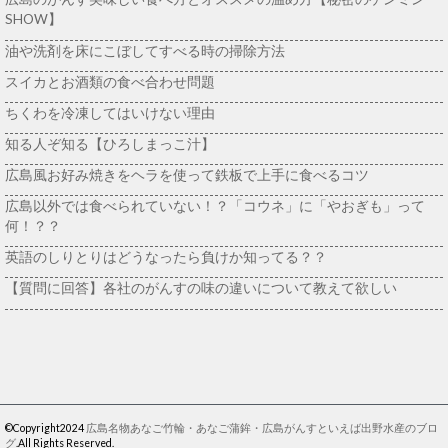
SHOW】
油や洗剤を床にこぼしてすべる時の掃除方法
スイカとお酒類の食べ合わせ問題
ちくわを冷凍してはいけない理由
知る人ぞ知る【ひろしまっこ汁】
広島風お好み焼きをヘラを使って鉄板で上手に食べるコツ
広島以外では食べられていない！？「コウネ」に「やおぎも」って
何！？？
英語のしりとりはどうなったら負けか知ってる？？
【質問に回答】各社のがんすの味の違いについて教えて欲しい
©Copyright2024
広島名物あなご竹輪・あなご蒲鉾・広島がんすといえば出野水産のブロ
グ
.All Rights Reserved.