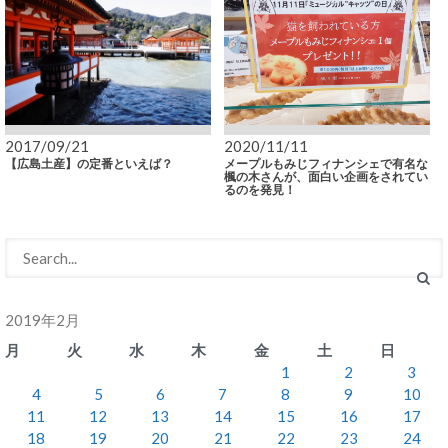
2017/09/21
2020/11/11
【広島土産】の定番といえば？
メープルもみじフィナンシェで有名な
楓の木さんが、面白い企画をされてい
るのを発見！
2019年2月
月
火
水
木
金
土
日
1
2
3
4
5
6
7
8
9
10
11
12
13
14
15
16
17
18
19
20
21
22
23
24