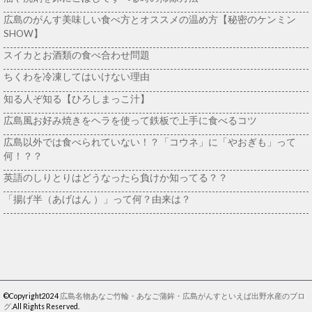
広島のがんす美味しい食べ方とオススメの温め方【秘密のケンミン
SHOW】
スイカとお酒類の食べ合わせ問題
ちくわを冷凍してはいけない理由
知る人ぞ知る【ひろしまっこ汁】
広島風お好み焼きをヘラを使って鉄板で上手に食べるコツ
広島以外では食べられていない！？「コウネ」に「やおぎも」って
何！？？
英語のしりとりはどうなったら負けか知ってる？？
「揚げ半（あげはん ）」って何？由来は？
©Copyright2024
広島名物あなご竹輪・あなご蒲鉾・広島がんすといえば出野水産のブロ
グ
.All Rights Reserved.