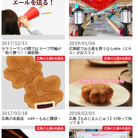
2017/12/15
2019/01/04
サラリーマンの間では カープ竹輪が
広島駅でお土産を買うならekie（エキ
「粘り勝つ！！縁起物」
エ）がおススメ
広島の土産&名産品
広島の土産&名産品
2017/05/18
2018/02/05
広島の名産品 vol4 ～もみじ饅頭～
広島【もみじまんじゅう】の旬って知
ってる？
広島の土産&名産品
広島の土産&名産品