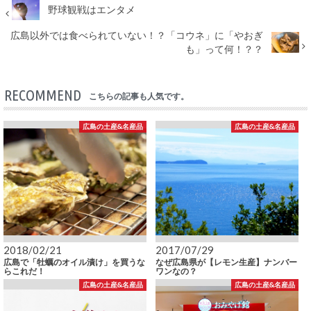
野球観戦はエンタメ
広島以外では食べられていない！？「コウネ」に「やおぎ
も」って何！？？
RECOMMEND
こちらの記事も人気です。
広島の土産&名産品
広島の土産&名産品
2018/02/21
2017/07/29
広島で「牡蠣のオイル漬け」を買うな
なぜ広島県が【レモン生産】ナンバー
らこれだ！
ワンなの？
広島の土産&名産品
広島の土産&名産品