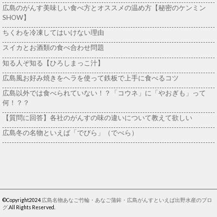
広島のがんす美味しい食べ方とオススメの温め方【秘密のケンミン
SHOW】
ちくわを冷凍してはいけない理由
スイカとお酒類の食べ合わせ問題
知る人ぞ知る【ひろしまっこ汁】
広島風お好み焼きをヘラを使って鉄板で上手に食べるコツ
広島以外では食べられていない！？「コウネ」に「やおぎも」って
何！？？
【質問に回答】各社のがんすの味の違いについて教えて欲しい
広島冬の名物といえば「でびら」（でべら）
©Copyright2024
広島名物あなご竹輪・あなご蒲鉾・広島がんすといえば出野水産のブロ
グ
.All Rights Reserved.