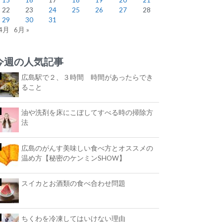
22
23
24
25
26
27
28
29
30
31
 4月
6月 »
今週の人気記事
広島駅で２、３時間 時間があったらでき
ること
油や洗剤を床にこぼしてすべる時の掃除方
法
広島のがんす美味しい食べ方とオススメの
温め方【秘密のケンミンSHOW】
スイカとお酒類の食べ合わせ問題
ちくわを冷凍してはいけない理由