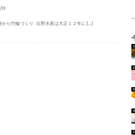
5/10
«
時から竹輪づくり 出野水産は大正１２年に […]