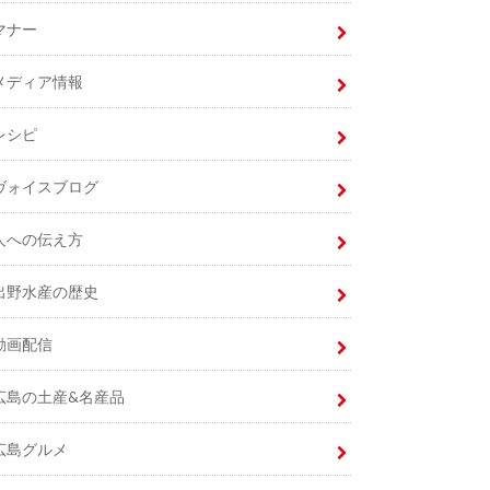
マナー
メディア情報
レシピ
ヴォイスブログ
人への伝え方
出野水産の歴史
動画配信
広島の土産&名産品
広島グルメ