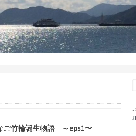
2
なご竹輪誕生物語 ～eps1〜