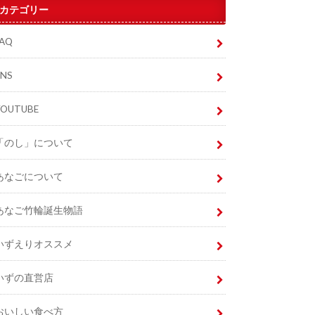
カテゴリー
FAQ
SNS
YOUTUBE
「のし」について
あなごについて
あなご竹輪誕生物語
いずえりオススメ
いずの直営店
おいしい食べ方