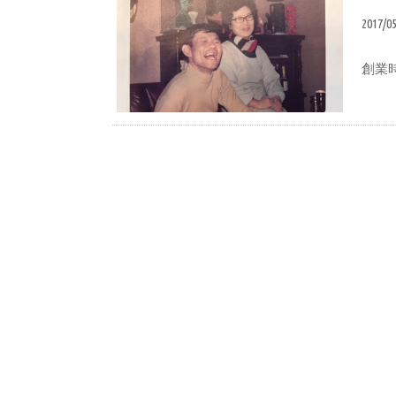
2017/0
創業
あなご竹輪誕生物語