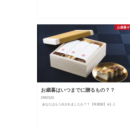
お歳暮ギ
お歳暮はいつまでに贈るもの？？
2018/12/22
あなたはもう出されましたか？？ 【年賀状】 & […]