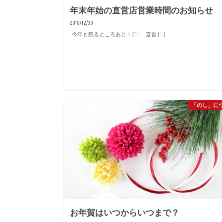
年末年始の直営店営業時間のお知らせ
2018/12/30
今年も残るところあと１日！ 直営 […]
「のし」に
お年賀はいつからいつまで？