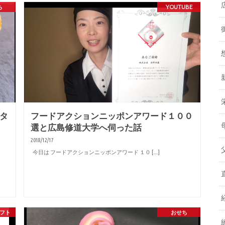
ち
YOUTUBE
タ
フードアクションニッポンアワード１００
選と広島修道大学へ伺った話
2018/12/17
今日は フードアクションニッポンアワード １０ […]
フト
おせち