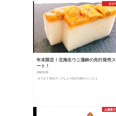
おせ
年末限定！北海生ウニ蒲鉾の先行発売ス
ート！
2018/12/18
さてさて 昨日アップした YOUTUBEチャン […]
お歳暮ギ