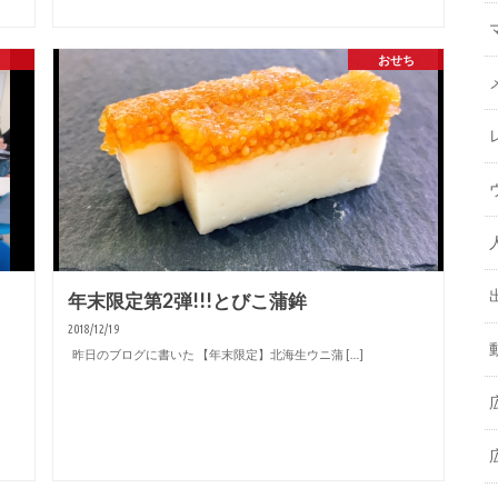
おせち
年末限定第2弾!!!とびこ蒲鉾
2018/12/19
昨日のブログに書いた 【年末限定】北海生ウニ蒲 […]