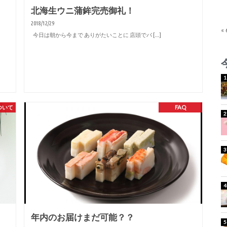
北海生ウニ蒲鉾完売御礼！
2018/12/29
«
今日は朝から今まで ありがたいことに 店頭でバ […]
ついて
FAQ
年内のお届けまだ可能？？