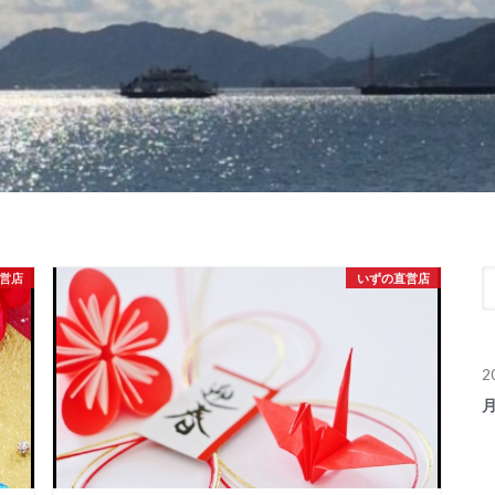
営店
いずの直営店
2