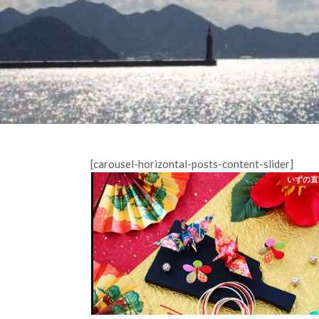
[carousel-horizontal-posts-content-slider]
いずの直