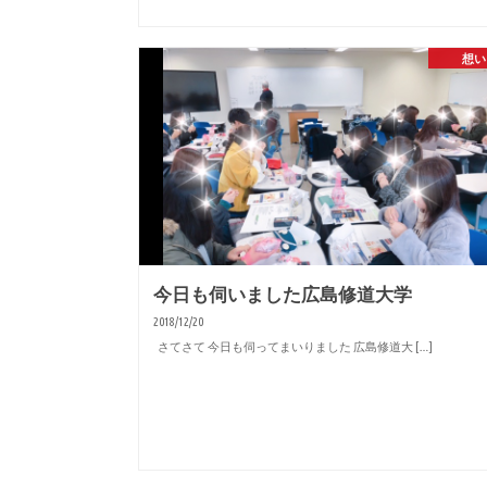
想い
今日も伺いました広島修道大学
2018/12/20
さてさて 今日も伺ってまいりました 広島修道大 […]