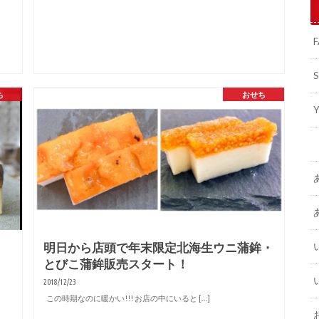
ち
おせち
明日から店頭で年末限定北海生ウニ蒲鉾・
とびこ蒲鉾販売スタート！
2018/12/23
この時期なのに暖かい!!! お店の中にいると […]