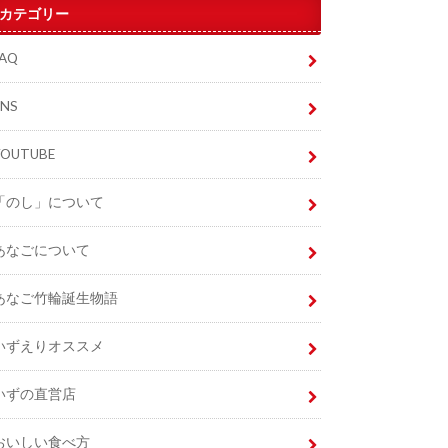
カテゴリー
FAQ
SNS
YOUTUBE
「のし」について
あなごについて
あなご竹輪誕生物語
いずえりオススメ
いずの直営店
おいしい食べ方