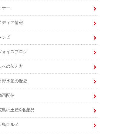
マナー
メディア情報
レシピ
ヴォイスブログ
人への伝え方
出野水産の歴史
動画配信
広島の土産&名産品
広島グルメ