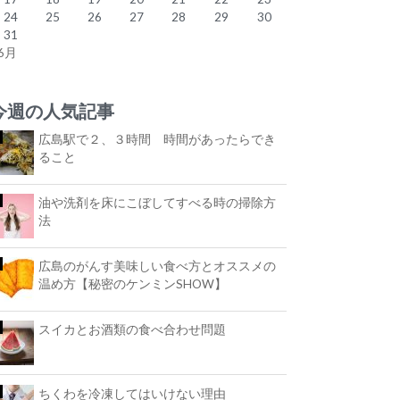
24
25
26
27
28
29
30
31
 6月
今週の人気記事
広島駅で２、３時間 時間があったらでき
ること
油や洗剤を床にこぼしてすべる時の掃除方
法
広島のがんす美味しい食べ方とオススメの
温め方【秘密のケンミンSHOW】
スイカとお酒類の食べ合わせ問題
ちくわを冷凍してはいけない理由