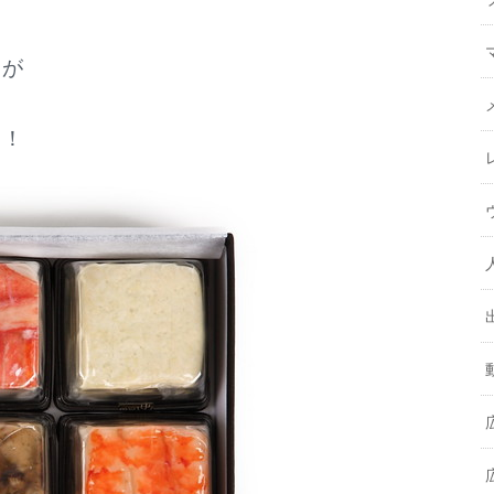
りが
！！