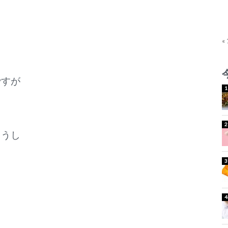
«
ですが
ろうし