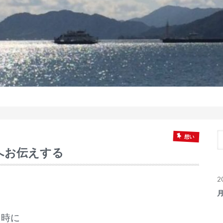
想い
へお伝えする
2
同時に