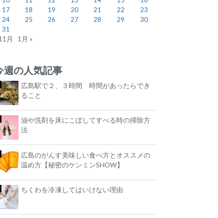
17
18
19
20
21
22
23
24
25
26
27
28
29
30
31
 11月
1月 »
今週の人気記事
広島駅で２、３時間 時間があったらでき
ること
油や洗剤を床にこぼしてすべる時の掃除方
法
広島のがんす美味しい食べ方とオススメの
温め方【秘密のケンミンSHOW】
ちくわを冷凍してはいけない理由