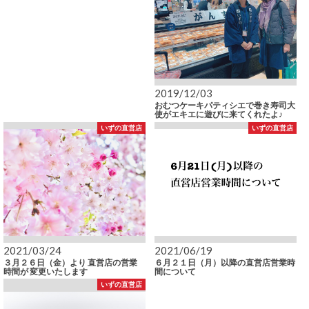
2019/12/03
おむつケーキパティシエで巻き寿司大
使がエキエに遊びに来てくれたよ♪
いずの直営店
いずの直営店
2021/03/24
2021/06/19
３月２６日（金）より 直営店の営業
６月２１日（月）以降の直営店営業時
時間が 変更いたします
間について
いずの直営店