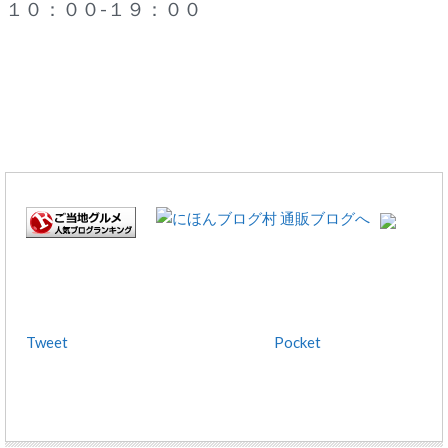
１０：００-１９：００
Tweet
Pocket