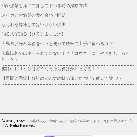
油や洗剤を床にこぼしてすべる時の掃除方法
スイカとお酒類の食べ合わせ問題
ちくわを冷凍してはいけない理由
知る人ぞ知る【ひろしまっこ汁】
広島風お好み焼きをヘラを使って鉄板で上手に食べるコツ
広島以外では食べられていない！？「コウネ」に「やおぎも」って
何！？？
英語のしりとりはどうなったら負けか知ってる？？
【質問に回答】各社のがんすの味の違いについて教えて欲しい
©Copyright2024
広島名物あなご竹輪・あなご蒲鉾・広島がんすといえば出野水産のブロ
グ
.All Rights Reserved.