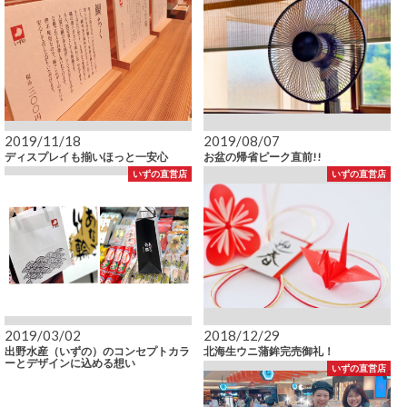
2019/11/18
2019/08/07
ディスプレイも揃いほっと一安心
お盆の帰省ピーク直前!!
いずの直営店
いずの直営店
2019/03/02
2018/12/29
出野水産（いずの）のコンセプトカラ
北海生ウニ蒲鉾完売御礼！
ーとデザインに込める想い
いずの直営店