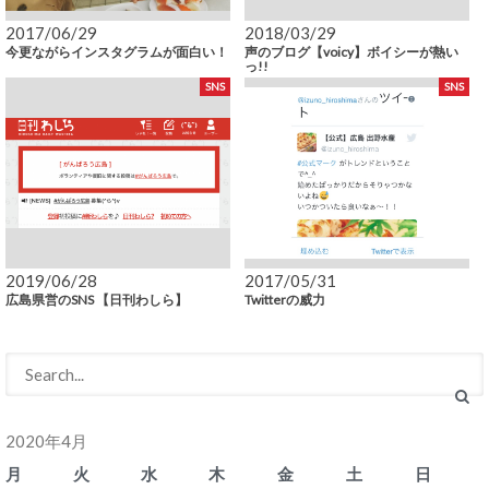
2017/06/29
2018/03/29
今更ながらインスタグラムが面白い！
声のブログ【voicy】ボイシーが熱い
っ!!
SNS
SNS
2019/06/28
2017/05/31
広島県営のSNS 【日刊わしら】
Twitterの威力
2020年4月
月
火
水
木
金
土
日