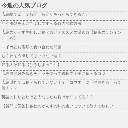
今週の人気ブログ
広島駅で２、３時間 時間があったらできること
油や洗剤を床にこぼしてすべる時の掃除方法
広島のがんす美味しい食べ方とオススメの温め方【秘密のケンミン
SHOW】
スイカとお酒類の食べ合わせ問題
ちくわを冷凍してはいけない理由
知る人ぞ知る【ひろしまっこ汁】
広島風お好み焼きをヘラを使って鉄板で上手に食べるコツ
広島以外では食べられていない！？「コウネ」に「やおぎも」って
何！？？
英語のしりとりはどうなったら負けか知ってる？？
【質問に回答】各社のがんすの味の違いについて教えて欲しい