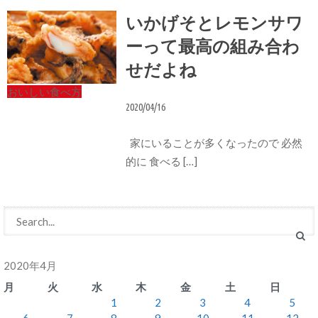
いかげそとレモンサワ
ーって最高の組み合わ
せだよね
おいしい食べ方
2020/04/16
家にいることが多くなったので 必然
的に 食べる […]
2020年4月
月
火
水
木
金
土
日
1
2
3
4
5
6
7
8
9
10
11
12