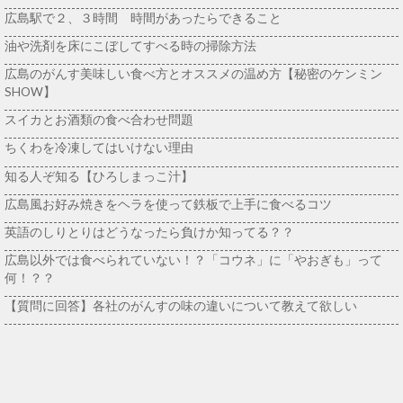
広島駅で２、３時間 時間があったらできること
油や洗剤を床にこぼしてすべる時の掃除方法
広島のがんす美味しい食べ方とオススメの温め方【秘密のケンミン
SHOW】
スイカとお酒類の食べ合わせ問題
ちくわを冷凍してはいけない理由
知る人ぞ知る【ひろしまっこ汁】
広島風お好み焼きをヘラを使って鉄板で上手に食べるコツ
英語のしりとりはどうなったら負けか知ってる？？
広島以外では食べられていない！？「コウネ」に「やおぎも」って
何！？？
【質問に回答】各社のがんすの味の違いについて教えて欲しい