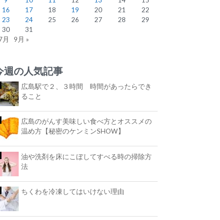
16
17
18
19
20
21
22
23
24
25
26
27
28
29
30
31
 7月
9月 »
今週の人気記事
広島駅で２、３時間 時間があったらでき
ること
広島のがんす美味しい食べ方とオススメの
温め方【秘密のケンミンSHOW】
油や洗剤を床にこぼしてすべる時の掃除方
法
ちくわを冷凍してはいけない理由