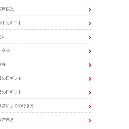
広島観光
御中元ギフト
想い
新商品
栄養
母の日ギフト
父の日ギフト
直営店までの行き方
経営理念