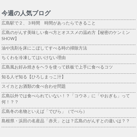
今週の人気ブログ
広島駅で２、３時間 時間があったらできること
広島のがんす美味しい食べ方とオススメの温め方【秘密のケンミン
SHOW】
油や洗剤を床にこぼしてすべる時の掃除方法
ちくわを冷凍してはいけない理由
広島風お好み焼きをヘラを使って鉄板で上手に食べるコツ
知る人ぞ知る【ひろしまっこ汁】
スイカとお酒類の食べ合わせ問題
広島以外では食べられていない！？「コウネ」に「やおぎも」って
何！？？
広島冬の名物といえば「でびら」（でべら）
島根県・浜田の名産品「赤天」とは？広島のがんすとの違いは？？