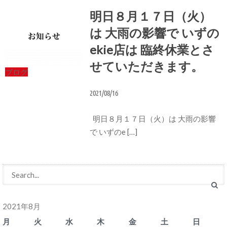
明日８月１７日（火）
は 大雨の影響で いずの
ekie店は 臨終休業とさ
せていただきます。
ブログ
2021/08/16
明日８月１７日（火）は 大雨の影響
で いずのe […]
2021年8月
月
火
水
木
金
土
日