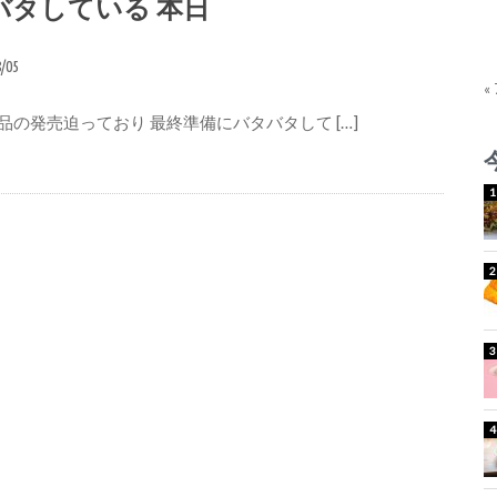
バタしている 本日
8/05
«
品の発売迫っており 最終準備にバタバタして […]