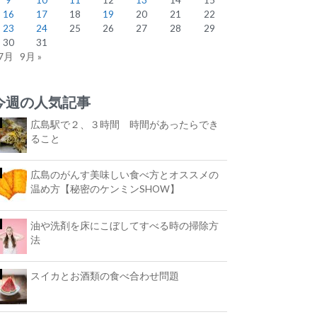
16
17
18
19
20
21
22
23
24
25
26
27
28
29
30
31
 7月
9月 »
今週の人気記事
広島駅で２、３時間 時間があったらでき
ること
広島のがんす美味しい食べ方とオススメの
温め方【秘密のケンミンSHOW】
油や洗剤を床にこぼしてすべる時の掃除方
法
スイカとお酒類の食べ合わせ問題