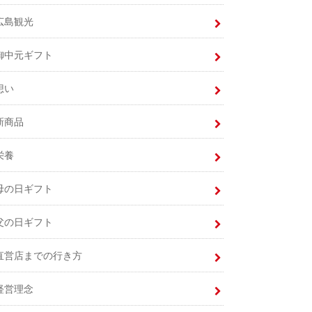
広島観光
御中元ギフト
想い
新商品
栄養
母の日ギフト
父の日ギフト
直営店までの行き方
経営理念