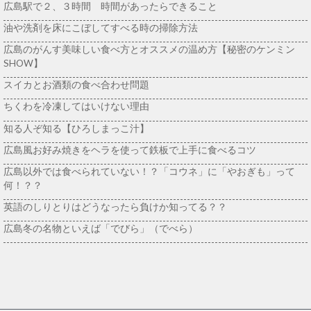
広島駅で２、３時間 時間があったらできること
油や洗剤を床にこぼしてすべる時の掃除方法
広島のがんす美味しい食べ方とオススメの温め方【秘密のケンミン
SHOW】
スイカとお酒類の食べ合わせ問題
ちくわを冷凍してはいけない理由
知る人ぞ知る【ひろしまっこ汁】
広島風お好み焼きをヘラを使って鉄板で上手に食べるコツ
広島以外では食べられていない！？「コウネ」に「やおぎも」って
何！？？
英語のしりとりはどうなったら負けか知ってる？？
広島冬の名物といえば「でびら」（でべら）