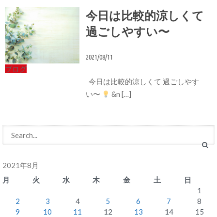
今日は比較的涼しくて
過ごしやすい〜
2021/08/11
ブログ
今日は比較的涼しくて 過ごしやす
い〜
&n […]
2021年8月
月
火
水
木
金
土
日
1
2
3
4
5
6
7
8
9
10
11
12
13
14
15