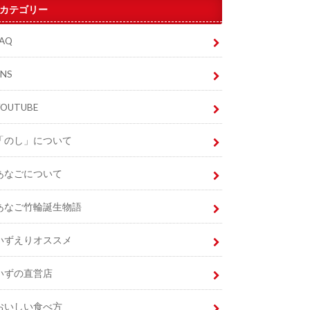
カテゴリー
FAQ
SNS
YOUTUBE
「のし」について
あなごについて
あなご竹輪誕生物語
いずえりオススメ
いずの直営店
おいしい食べ方