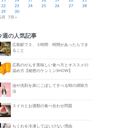
22
23
24
25
26
27
28
29
30
 5月
7月 »
今週の人気記事
広島駅で２、３時間 時間があったらでき
ること
広島のがんす美味しい食べ方とオススメの
温め方【秘密のケンミンSHOW】
油や洗剤を床にこぼしてすべる時の掃除方
法
スイカとお酒類の食べ合わせ問題
ちくわを冷凍してはいけない理由