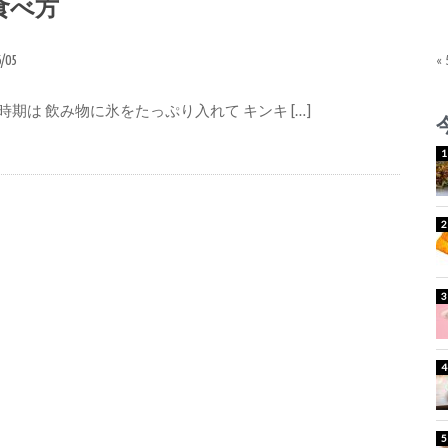
食べ方
6/05
«
時期は 飲み物に氷をたっぷり入れて キンキ […]