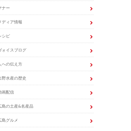
マナー
メディア情報
レシピ
ヴォイスブログ
人への伝え方
出野水産の歴史
動画配信
広島の土産&名産品
広島グルメ