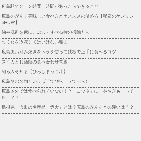
広島駅で２、３時間 時間があったらできること
広島のがんす美味しい食べ方とオススメの温め方【秘密のケンミン
SHOW】
油や洗剤を床にこぼしてすべる時の掃除方法
ちくわを冷凍してはいけない理由
広島風お好み焼きをヘラを使って鉄板で上手に食べるコツ
スイカとお酒類の食べ合わせ問題
知る人ぞ知る【ひろしまっこ汁】
広島冬の名物といえば「でびら」（でべら）
広島以外では食べられていない！？「コウネ」に「やおぎも」って
何！？？
島根県・浜田の名産品「赤天」とは？広島のがんすとの違いは？？