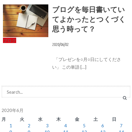
ブログを毎日書いてい
てよかったとつくづく
思う時って？
ブログ
2020/06/02
「プレゼンを○月○日にしてくださ
い」 この単語 […]
2020年6月
月
火
水
木
金
土
日
1
2
3
4
5
6
7
8
9
10
11
12
13
14