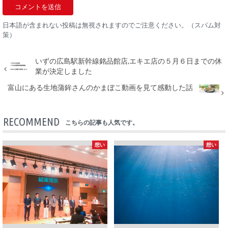
日本語が含まれない投稿は無視されますのでご注意ください。（スパム対
策）
いずの広島駅新幹線銘品館店,エキエ店の５月６日までの休
業が決定しました
富山にある生地蒲鉾さんのかまぼこ動画を見て感動した話
RECOMMEND
こちらの記事も人気です。
想い
想い