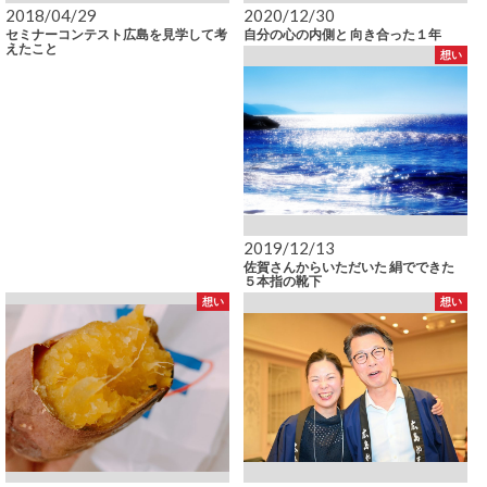
2018/04/29
2020/12/30
セミナーコンテスト広島を見学して考
自分の心の内側と 向き合った１年
えたこと
想い
2019/12/13
佐賀さんからいただいた 絹でできた
５本指の靴下
想い
想い