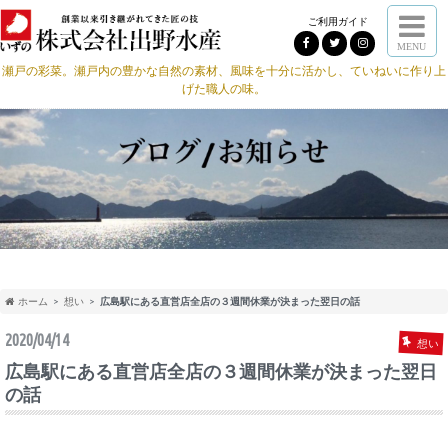
ご利用ガイド
MENU
瀬戸の彩菜。瀬戸内の豊かな自然の素材、風味を十分に活かし、ていねいに作り上
げた職人の味。
ホーム
想い
広島駅にある直営店全店の３週間休業が決まった翌日の話
2020/04/14
想い
広島駅にある直営店全店の３週間休業が決まった翌日
の話