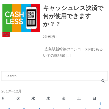
キャッシュレス決済で
何が使用できます
か？？
FAQ
2019/12/11
広島駅新幹線のコンコース内にある
いずの銘品館 […]
2019年12月
月
火
水
木
金
土
日
1
2
3
4
5
6
7
8