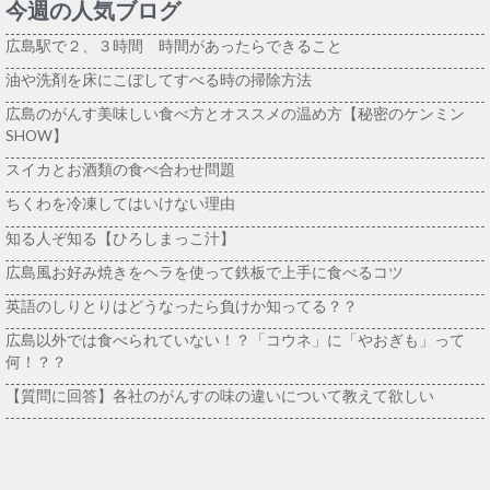
今週の人気ブログ
広島駅で２、３時間 時間があったらできること
油や洗剤を床にこぼしてすべる時の掃除方法
広島のがんす美味しい食べ方とオススメの温め方【秘密のケンミン
SHOW】
スイカとお酒類の食べ合わせ問題
ちくわを冷凍してはいけない理由
知る人ぞ知る【ひろしまっこ汁】
広島風お好み焼きをヘラを使って鉄板で上手に食べるコツ
英語のしりとりはどうなったら負けか知ってる？？
広島以外では食べられていない！？「コウネ」に「やおぎも」って
何！？？
【質問に回答】各社のがんすの味の違いについて教えて欲しい