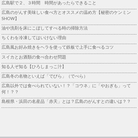
広島駅で２、３時間 時間があったらできること
広島のがんす美味しい食べ方とオススメの温め方【秘密のケンミン
SHOW】
油や洗剤を床にこぼしてすべる時の掃除方法
ちくわを冷凍してはいけない理由
広島風お好み焼きをヘラを使って鉄板で上手に食べるコツ
スイカとお酒類の食べ合わせ問題
知る人ぞ知る【ひろしまっこ汁】
広島冬の名物といえば「でびら」（でべら）
広島以外では食べられていない！？「コウネ」に「やおぎも」って
何！？？
島根県・浜田の名産品「赤天」とは？広島のがんすとの違いは？？