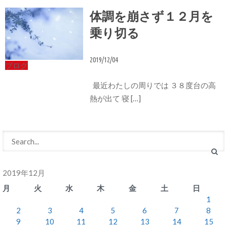
体調を崩さず１２月を
乗り切る
2019/12/04
ブログ
最近わたしの周りでは ３８度台の高
熱が出て 寝 […]
2019年12月
月
火
水
木
金
土
日
1
2
3
4
5
6
7
8
9
10
11
12
13
14
15