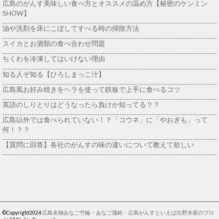
広島のがんす美味しい食べ方とオススメの温め方【秘密のケンミン
SHOW】
油や洗剤を床にこぼしてすべる時の掃除方法
スイカとお酒類の食べ合わせ問題
ちくわを冷凍してはいけない理由
知る人ぞ知る【ひろしまっこ汁】
広島風お好み焼きをヘラを使って鉄板で上手に食べるコツ
英語のしりとりはどうなったら負けか知ってる？？
広島以外では食べられていない！？「コウネ」に「やおぎも」って
何！？？
【質問に回答】各社のがんすの味の違いについて教えて欲しい
©Copyright2024
広島名物あなご竹輪・あなご蒲鉾・広島がんすといえば出野水産のブロ