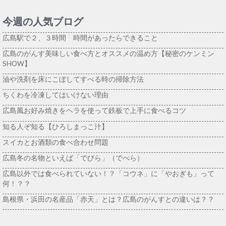
今週の人気ブログ
広島駅で２、３時間 時間があったらできること
広島のがんす美味しい食べ方とオススメの温め方【秘密のケンミン
SHOW】
油や洗剤を床にこぼしてすべる時の掃除方法
ちくわを冷凍してはいけない理由
広島風お好み焼きをヘラを使って鉄板で上手に食べるコツ
知る人ぞ知る【ひろしまっこ汁】
スイカとお酒類の食べ合わせ問題
広島冬の名物といえば「でびら」（でべら）
広島以外では食べられていない！？「コウネ」に「やおぎも」って
何！？？
島根県・浜田の名産品「赤天」とは？広島のがんすとの違いは？？