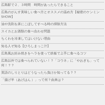
広島駅で２、３時間 時間があったらできること
広島のがんす美味しい食べ方とオススメの温め方【秘密のケンミン
SHOW】
油や洗剤を床にこぼしてすべる時の掃除方法
スイカとお酒類の食べ合わせ問題
ちくわを冷凍してはいけない理由
知る人ぞ知る【ひろしまっこ汁】
広島風お好み焼きをヘラを使って鉄板で上手に食べるコツ
広島以外では食べられていない！？「コウネ」に「やおぎも」って
何！？？
英語のしりとりはどうなったら負けか知ってる？？
「揚げ半（あげはん ）」って何？由来は？