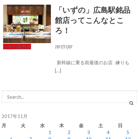
「いずの」広島駅銘品
館店ってこんなとこ
ろ！
いずの直営店
2017/11/07
新幹線に乗る前最後のお店 練りも
[…]
2017年11月
月
火
水
木
金
土
日
1
2
3
4
5
6
7
8
9
10
11
12