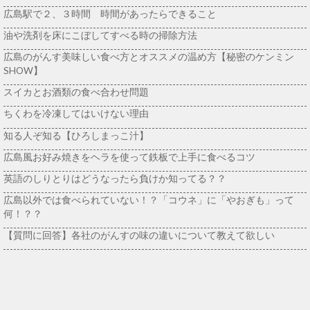
広島駅で２、３時間 時間があったらできること
油や洗剤を床にこぼしてすべる時の掃除方法
広島のがんす美味しい食べ方とオススメの温め方【秘密のケンミン
SHOW】
スイカとお酒類の食べ合わせ問題
ちくわを冷凍してはいけない理由
知る人ぞ知る【ひろしまっこ汁】
広島風お好み焼きをヘラを使って鉄板で上手に食べるコツ
英語のしりとりはどうなったら負けか知ってる？？
広島以外では食べられていない！？「コウネ」に「やおぎも」って
何！？？
【質問に回答】各社のがんすの味の違いについて教えて欲しい