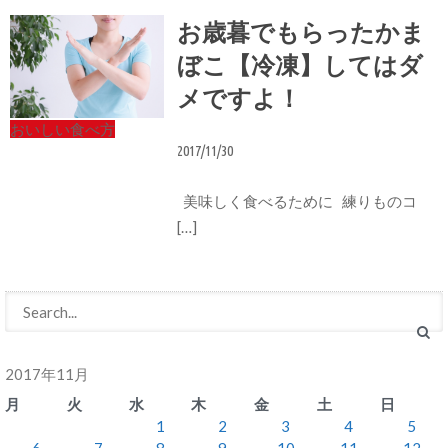
お歳暮でもらったかま
ぼこ【冷凍】してはダ
メですよ！
おいしい食べ方
2017/11/30
美味しく食べるために 練りものコ
[…]
2017年11月
月
火
水
木
金
土
日
1
2
3
4
5
6
7
8
9
10
11
12