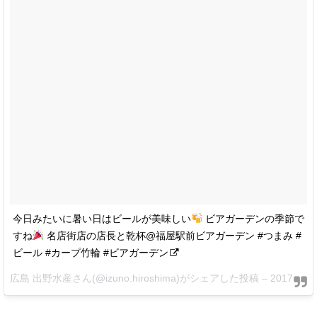
今日みたいに暑い日はビールが美味しい
ビアガーデンの季節で
すね
名店街店の店長と乾杯@福屋駅前ビアガーデン #つまみ #
ビール #カープ竹輪 #ビアガーデン
広島 出野水産さん(@izuno.hiroshima)がシェアした投稿 –
2017 6月 15 3:04午前 PDT