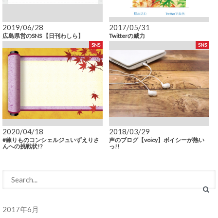
2019/06/28
2017/05/31
広島県営のSNS 【日刊わしら】
Twitterの威力
SNS
SNS
2020/04/18
2018/03/29
#練りものコンシェルジュいずえりさ
声のブログ【voicy】ボイシーが熱い
んへの挑戦状!?
っ!!
2017年6月