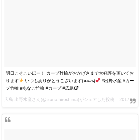
明日こそこいほー！ カープ竹輪がおかげさまで大好評を頂いてお
ります
いつもありがとうございます(๑˃̵ᴗ˂̵)
#出野水産 #カー
プ竹輪 #あなご竹輪 #カープ #広島
広島 出野水産さん(@izuno.hiroshima)がシェアした投稿 –
2017 6月 28 9:37午後 PDT