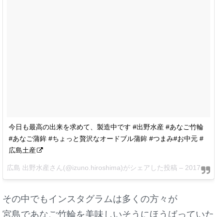
今日も最高の出来を求めて、製造中です #出野水産 #あなご竹輪
#あなご蒲鉾 #ちょっと贅沢なオードブル蒲鉾 #つまみ#お中元 #
広島土産
広島 出野水産さん(@izuno.hiroshima)がシェアした投稿 –
2017 6月 18 11:40午後 PDT
その中でもインスタグラムは多くの方々が
宮島であなご竹輪を美味しいそうにほうばっていた