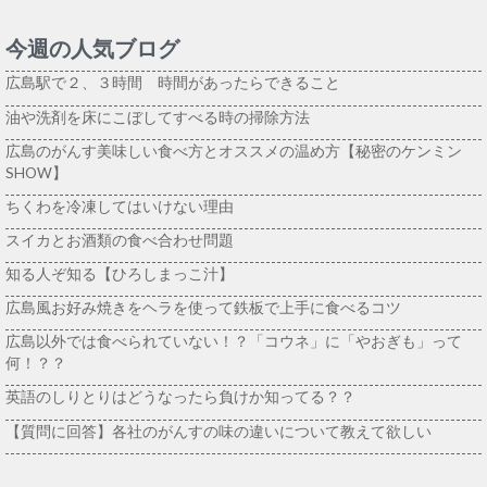
今週の人気ブログ
広島駅で２、３時間 時間があったらできること
油や洗剤を床にこぼしてすべる時の掃除方法
広島のがんす美味しい食べ方とオススメの温め方【秘密のケンミン
SHOW】
ちくわを冷凍してはいけない理由
スイカとお酒類の食べ合わせ問題
知る人ぞ知る【ひろしまっこ汁】
広島風お好み焼きをヘラを使って鉄板で上手に食べるコツ
広島以外では食べられていない！？「コウネ」に「やおぎも」って
何！？？
英語のしりとりはどうなったら負けか知ってる？？
【質問に回答】各社のがんすの味の違いについて教えて欲しい