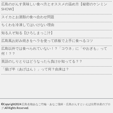
広島のがんす美味しい食べ方とオススメの温め方【秘密のケンミン
SHOW】
スイカとお酒類の食べ合わせ問題
ちくわを冷凍してはいけない理由
知る人ぞ知る【ひろしまっこ汁】
広島風お好み焼きをヘラを使って鉄板で上手に食べるコツ
広島以外では食べられていない！？「コウネ」に「やおぎも」って
何！？？
英語のしりとりはどうなったら負けか知ってる？？
「揚げ半（あげはん ）」って何？由来は？
©Copyright2024
広島名物あなご竹輪・あなご蒲鉾・広島がんすといえば出野水産のブロ
グ
.All Rights Reserved.